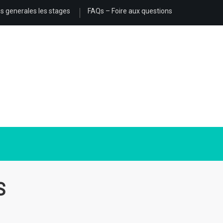
s generales les stages
FAQs – Foire aux questions
S